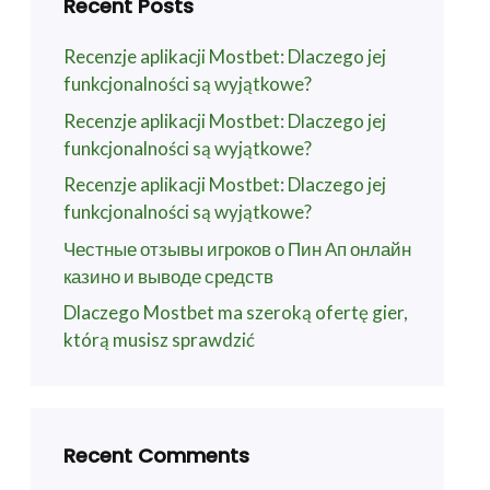
Recent Posts
Recenzje aplikacji Mostbet: Dlaczego jej
funkcjonalności są wyjątkowe?
Recenzje aplikacji Mostbet: Dlaczego jej
funkcjonalności są wyjątkowe?
Recenzje aplikacji Mostbet: Dlaczego jej
funkcjonalności są wyjątkowe?
Честные отзывы игроков о Пин Ап онлайн
казино и выводе средств
Dlaczego Mostbet ma szeroką ofertę gier,
którą musisz sprawdzić
Recent Comments