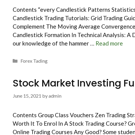
Contents “every Candlestick Patterns Statistics
Candlestick Trading Tutorials: Grid Trading Gu
Complement The Moving Average Convergence
Candlestick Formation In Technical Analysis: A 
our knowledge of the hammer …
Read more
Categories
Forex Tading
Stock Market Investing 
June 15, 2021
by
admin
Contents Group Class Vouchers Zen Trading Stra
Worth It To Enrol In A Stock Trading Course? G
Online Trading Courses Any Good? Some students