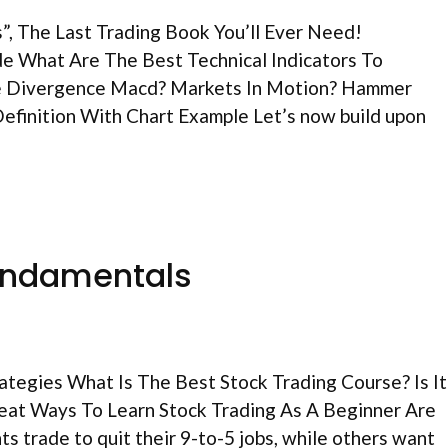
”, The Last Trading Book You’ll Ever Need!
ide What Are The Best Technical Indicators To
 Divergence Macd? Markets In Motion? Hammer
Definition With Chart Example Let’s now build upon
Fundamentals
tegies What Is The Best Stock Trading Course? Is It
reat Ways To Learn Stock Trading As A Beginner Are
 trade to quit their 9-to-5 jobs, while others want