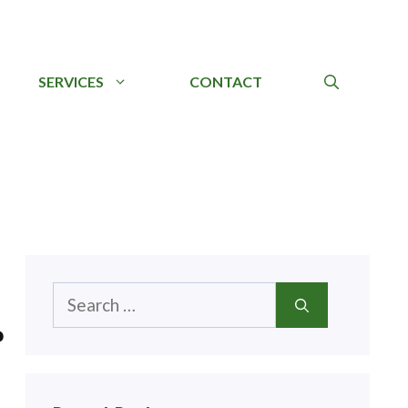
SERVICES
CONTACT
Search
for:
?