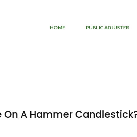
HOME
PUBLIC ADJUSTER
e On A Hammer Candlestick