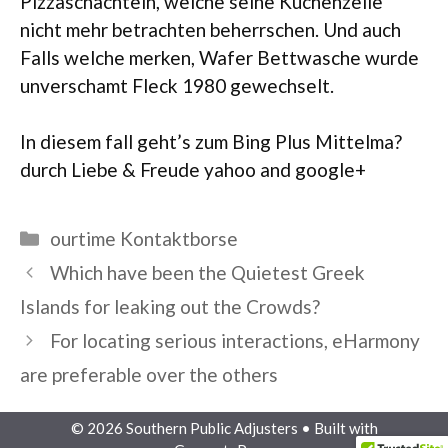
Pizzaschachteln, welche seine Kuchenzeile
nicht mehr betrachten beherrschen. Und auch
Falls welche merken, Wafer Bettwasche wurde
unverschamt Fleck 1980 gewechselt.
In diesem fall geht’s zum Bing Plus Mittelma?
durch Liebe & Freude yahoo and google+
Categories
ourtime Kontaktborse
Which have been the Quietest Greek
Islands for leaking out the Crowds?
For locating serious interactions, eHarmony
are preferable over the others
© 2026 Southern Public Adjusters
• Built with