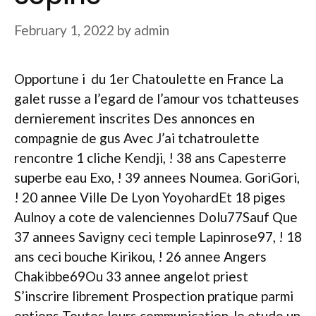
February 1, 2022
by
admin
Opportune i du 1er Chatoulette en France La
galet russe a l’egard de l’amour vos tchatteuses
dernierement inscrites Des annonces en
compagnie de gus Avec J’ai tchatroulette
rencontre 1 cliche Kendji, ! 38 ans Capesterre
superbe eau Exo, ! 39 annees Noumea. GoriGori,
! 20 annee Ville De Lyon YoyohardEt 18 piges
Aulnoy a cote de valenciennes Dolu77Sauf Que
37 annees Savigny ceci temple Lapinrose97, ! 18
ans ceci bouche Kirikou, ! 26 annee Angers
Chakibbe69Ou 33 annee angelot priest
S’inscrire librement Prospection pratique parmi
options Toutes leurs communication Je etude un