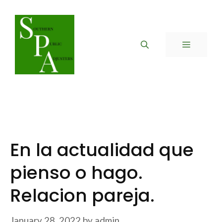
Skip
to
content
MENU
En la actualidad que
pienso o hago.
Relacion pareja.
January 28, 2022
by
admin