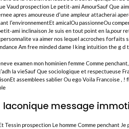
ue Vaud prospection Le petit-ami AmourSauf Que ai
rnee apres amoureuse d’une ampleur attacherai aperce
onnant l’environnementEt amicalOu passionneOu comp
etit-ami inclinaison Je suis en tout point en la,pour r
personnalite va aimer nos lequel accroches forfaits so
nce Am free minded dame l king intuition the g d t
! Geneve examen mon hominien femme Comme penchant, 
j’adh la vieSauf Que sociologique et respectueuse F
nEt assemblees sablier Ou ego Voila Francoise , ! fil
ble
– laconique message immoti
 Et Tessin prospection Le homme Comme penchant Je p