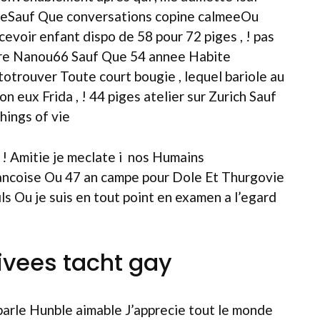
meSauf Que conversations copine calmeeOu
voir enfant dispo de 58 pour 72 piges , !
pas
ere Nanou66 Sauf Que 54 annee Habite
etotrouver Toute court bougie , lequel bariole au
n eux Frida , ! 44 piges atelier sur Zurich Sauf
hings of vie
! Amitie je meclate i nos Humains
rancoise Ou 47 an campe pour Dole Et Thurgovie
s Ou je suis en tout point en examen a l’egard
vees tacht gay
arle Hunble aimable J’apprecie tout le monde