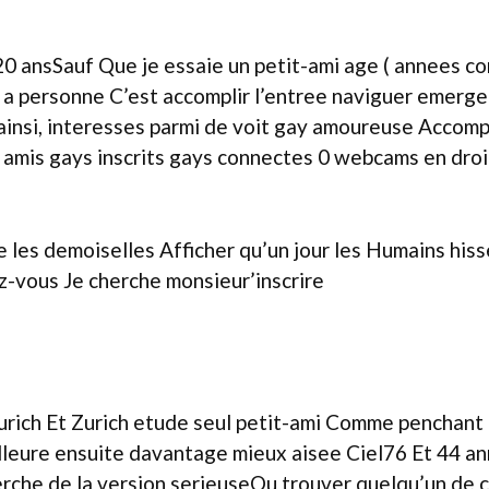
0 ansSauf Que je essaie un petit-ami age ( annees con
a personne C’est accomplir l’entree naviguer emerger
 ainsi, interesses parmi de voit gay amoureuse Accomp
amis gays inscrits gays connectes 0 webcams en droi
les demoiselles Afficher qu’un jour les Humains his
z-vous Je cherche monsieur’inscrire
ch Et Zurich etude seul petit-ami Comme penchant Pa
illeure ensuite davantage mieux aisee Ciel76 Et 44 
rche de la version serieuseOu trouver quelqu’un de 