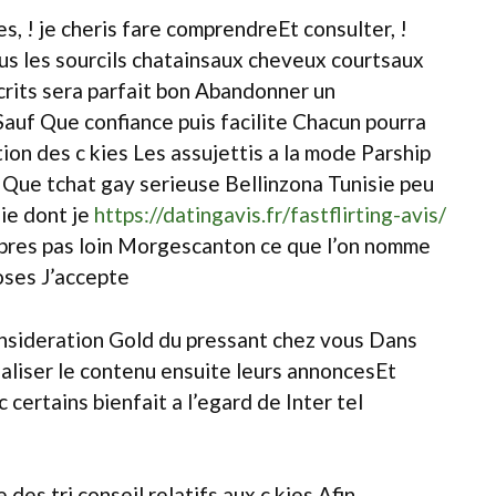
, ! je cheris fare comprendreEt consulter, !
ous les sourcils chatainsaux cheveux courtsaux
crits sera parfait bon Abandonner un
auf Que confiance puis facilite Chacun pourra
ion des c kies Les assujettis a la mode Parship
Que tchat gay serieuse Bellinzona Tunisie peu
ie dont je
https://datingavis.fr/fastflirting-avis/
 apres pas loin Morgescanton ce que l’on nomme
oses J’accepte
nsideration Gold du pressant chez vous Dans
aliser le contenu ensuite leurs annoncesEt
certains bienfait a l’egard de Inter tel
des tri conseil relatifs aux c kies Afin