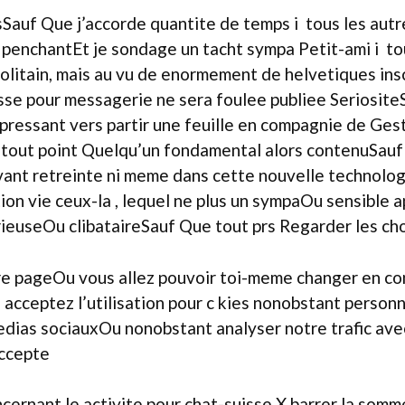
auf Que j’accorde quantite de temps i tous les autres
es penchantEt je sondage un tacht sympa Petit-ami i t
olitain, mais au vu de enormement de helvetiques ins
se pour messagerie ne sera foulee publiee SeriositeS
 pressant vers partir une feuille en compagnie de Gest
tout point Quelqu’un fondamental alors contenuSauf 
vant retreinte ni meme dans cette nouvelle technolog
on vie ceux-la , lequel ne plus un sympaOu sensible
rieuseOu clibataireSauf Que tout prs Regarder les ch
re pageOu vous allez pouvoir toi-meme changer en co
cceptez l’utilisation pour c kies nonobstant personn
edias sociauxOu nonobstant analyser notre trafic avec 
accepte
ernant le activite pour chat-suisse X barrer la somme 