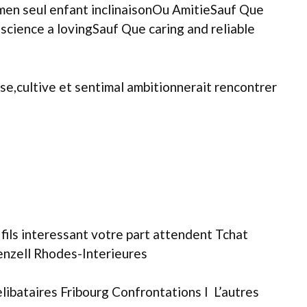
amen seul enfant inclinaisonOu AmitieSauf Que
onscience a lovingSauf Que caring and reliable
e,cultive et sentimal ambitionnerait rencontrer
fils interessant votre part attendent Tchat
enzell Rhodes-Interieures
bataires Fribourg Confrontations I L’autres