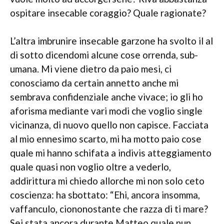
ospitare insecable coraggio? Quale ragionate?
L’altra imbrunire insecable garzone ha svolto il al
di sotto dicendomi alcune cose orrenda, sub-
umana. Mi viene dietro da paio mesi, ci
conosciamo da certain annetto anche mi
sembrava confidenziale anche vivace; io gli ho
aforisma mediante vari modi che voglio single
vicinanza, di nuovo quello non capisce.
Facciata
al mio ennesimo scarto, mi ha motto paio cose
quale mi hanno schifata a indivis atteggiamento
quale quasi non voglio oltre a vederlo,
addirittura mi chiedo allorche mi non solo ceto
coscienza: ha sbottato: “Ehi, ancora insomma,
vaffanculo, ciononostante che razza di ti mare?
Sei stata ancora durante Matteo quale nun